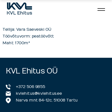
Vara Saeveski
kombisorteerimisliin
Tellija: Vara Saeveski OÜ
Töövõtuvorm: peatöövõtt
Maht: 1700m²
KVL Ehitus OÜ
+372 506 9855
kvlehitus@kvlehitus.ee
Narva mnt 84-12c, 51008 Tartu